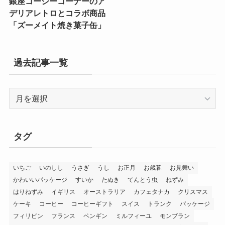
銀座コージーコーナーのア
デリアレトロとコラボ商品
「ズーメイト焼き菓子缶」
過去記事一覧
過
去
記
事
タグ
一
覧
いちご
いのしし
うさぎ
うし
お正月
お歳暮
お見舞い
かわいいパッケージ
すいか
たぬき
てんとう虫
ねずみ
はりねずみ
イギリス
オーストラリア
カフェタナカ
クリスマス
ケーキ
コーヒー
コーヒーギフト
スイス
トランク
パッケージ
フィリピン
フランス
ペンギン
ミルフィーユ
モンブラン