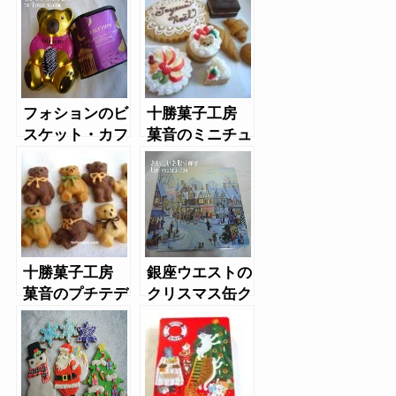
コア味）
タースコッチ
味）
フォションのビ
十勝菓子工房
スケット・カフ
菓音のミニチュ
ェインレス紅茶
アケーキクッキ
セット
ー
十勝菓子工房
銀座ウエストの
菓音のプチテデ
クリスマス缶ク
ィベア
ッキー2014年