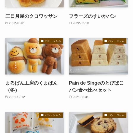
三日月屋のクロワッサン
フラーズのすいかパン
2022-08-01
2022-05-19
パン・ジャム
パン・ジャム
まるぱん工房のくまぱん
Pain de Singeのとびばこ
（冬）
パン食べ比べセット
2021-12-12
2021-08-31
パン・ジャム
パン・ジャム