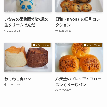
いなみの里梅園×清水屋の
日和（hiyori）の日和コレ
生クリームぱんだ
クション
2021-06-25
2021-05-18
パン・ジャム
パン・ジャム
ねこねこ食パン
八天堂のプレミアムフロー
ズンくりーむパン
2020-07-07
2020-06-05