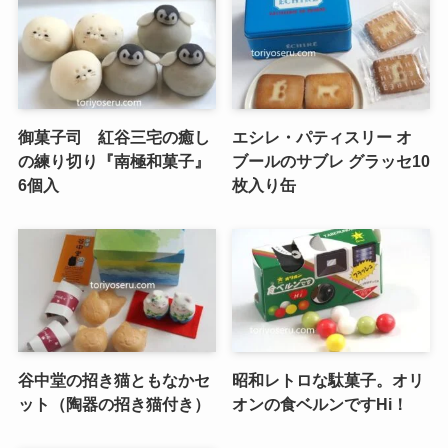
御菓子司 紅谷三宅の癒し
エシレ・パティスリー オ
の練り切り『南極和菓子』
ブールのサブレ グラッセ10
6個入
枚入り缶
谷中堂の招き猫ともなかセ
昭和レトロな駄菓子。オリ
ット（陶器の招き猫付き）
オンの食ベルンですHi！