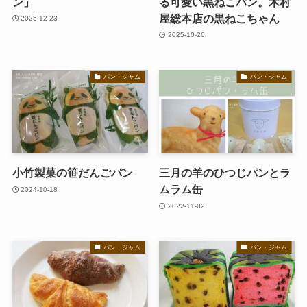
ン」
る可愛い黒ねこパン。木村
屋総本店の黒ねこちゃん
2025-12-23
2025-10-26
パン・ジャム
パン・ジャム
小竹製菓の笹だんごパン
三月の羊のひつじパンとラ
ムラム缶
2024-10-18
2022-11-02
パン・ジャム
パン・ジャム