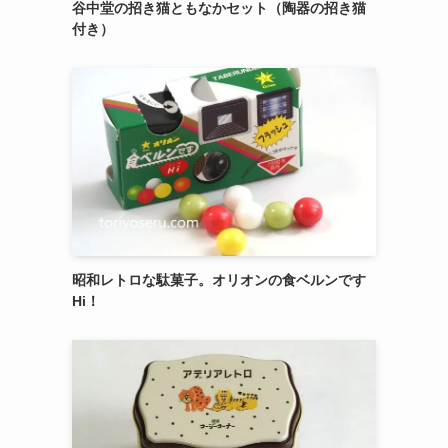
御菓子司 紅谷三宅の癒しの練り切り『南極和
菓子』 6個入
エシレ・パティスリー オ ブールのサブレ グラ
ッセ10枚入り缶