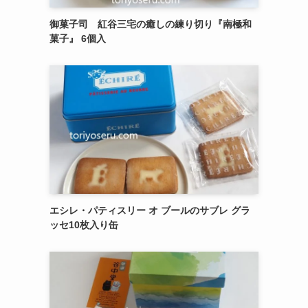
御菓子司 紅谷三宅の癒しの練り切り『南極和
菓子』 6個入
エシレ・パティスリー オ ブールのサブレ グラ
ッセ10枚入り缶