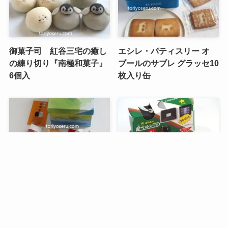
御菓子司 紅谷三宅の癒し
エシレ・パティスリー オ
の練り切り『南極和菓子』
ブールのサブレ グラッセ10
6個入
枚入り缶
メニュー
検索
トップへ
谷中堂の招き猫ともなかセ
昭和レトロな駄菓子。オリ
ット（陶器の招き猫付き）
オンの食ベルンですHi！