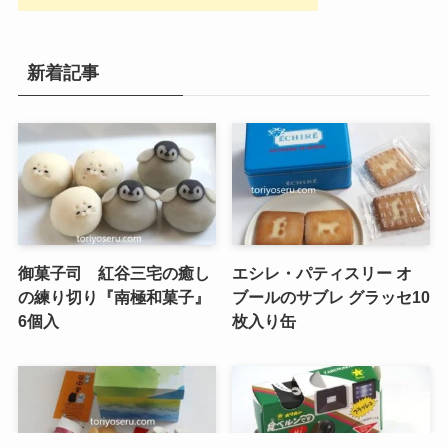
新着記事
御菓子司 紅谷三宅の癒し
エシレ・パティスリー オ
の練り切り『南極和菓子』
ブールのサブレ グラッセ10
6個入
枚入り缶