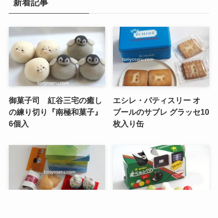
新着記事
御菓子司 紅谷三宅の癒し
エシレ・パティスリー オ
の練り切り『南極和菓子』
ブールのサブレ グラッセ10
6個入
枚入り缶
メニュー
検索
トップへ