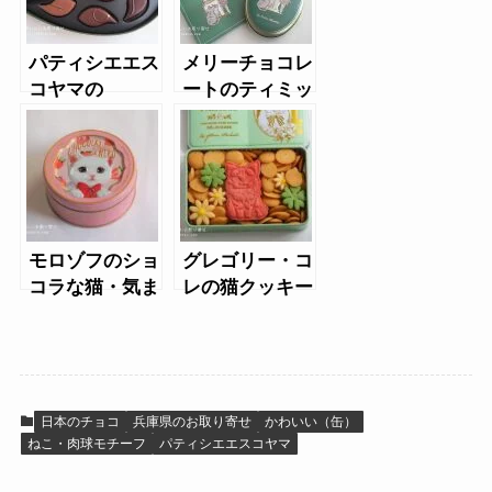
パティシエエス
メリーチョコレ
コヤマの
ートのティミッ
Official Tea
ド・ミネットク
Fukaborism
プル
モロゾフのショ
グレゴリー・コ
コラな猫・気ま
レの猫クッキー
ぐれなシャルル
缶
日本のチョコ
兵庫県のお取り寄せ
かわいい（缶）
ねこ・肉球モチーフ
パティシエエスコヤマ