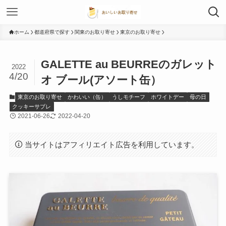
ホーム
都道府県で探す
関東のお取り寄せ
東京のお取り寄せ
GALETTE au BEURREのガレット
2022
4/20
オ ブール(アソート缶）
東京のお取り寄せ
かわいい（缶）
うしモチーフ
ホワイトデー
母の日
クッキーサブレ
2021-06-26
2022-04-20
当サイトはアフィリエイト広告を利用しています。