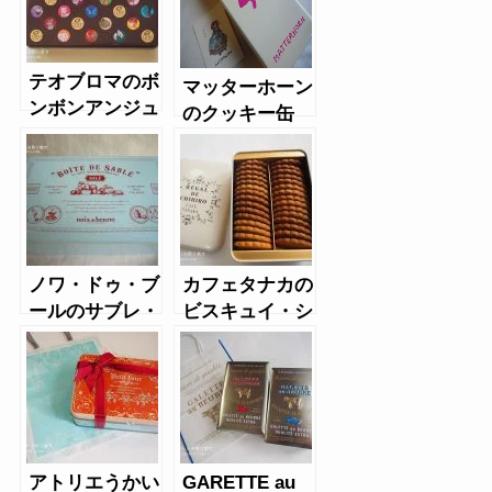
テオブロマのボ
マッターホーン
ンボンアンジュ
のクッキー缶
（クッキー缶）
ノワ・ドゥ・ブ
カフェタナカの
ールのサブレ・
ビスキュイ・シ
アルソティ・サ
ンプリテ缶
レ
アトリエうかい
GARETTE au