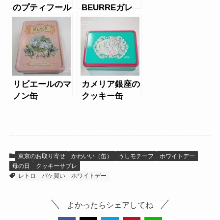
のプティフール
BEURREガレ
セック小缶
ットオブールの
カリテエキスト
ラ缶
リビエールのマ
カメリア銀座の
ノン缶
クッキー缶
chouchou
東京のお取り寄せ
かわいい（缶）
うしモチーフ
ホワイトデー
母の日
クッキーサブレ
レトロ
パケ買い
ホワイトデー
よかったらシェアしてね