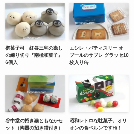
御菓子司 紅谷三宅の癒し
エシレ・パティスリー オ
の練り切り『南極和菓子』
ブールのサブレ グラッセ10
6個入
枚入り缶
谷中堂の招き猫ともなかセ
昭和レトロな駄菓子。オリ
ット（陶器の招き猫付き）
オンの食ベルンですHi！