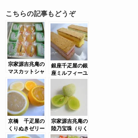
こちらの記事もどうぞ
宗家源吉兆庵の
銀座千疋屋の銀
マスカットシャ
座ミルフィーユ
ーベット・白桃
アイス
シャーベット
京橋 千疋屋の
宗家源吉兆庵の
くりぬきゼリー
陸乃宝珠（りく
のほうじゅ）