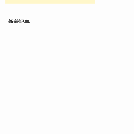
新着記事
メニュー
検索
目次
トップへ
御菓子司 紅谷三宅の癒し
エシレ・パティスリー オ
の練り切り『南極和菓子』
ブールのサブレ グラッセ10
6個入
枚入り缶