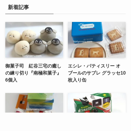
新着記事
御菓子司 紅谷三宅の癒し
エシレ・パティスリー オ
の練り切り『南極和菓子』
ブールのサブレ グラッセ10
6個入
枚入り缶
メニュー
検索
トップへ