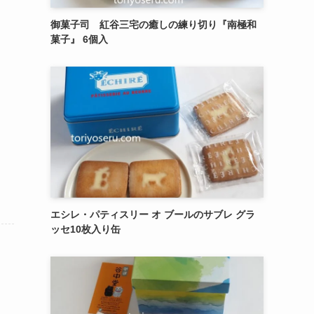
御菓子司 紅谷三宅の癒しの練り切り『南極和
菓子』 6個入
エシレ・パティスリー オ ブールのサブレ グラ
ッセ10枚入り缶