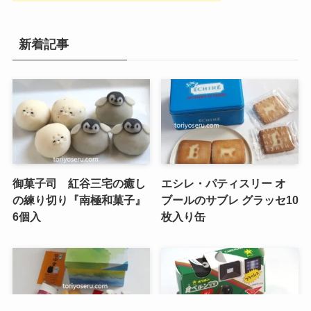
新着記事
御菓子司 紅谷三宅の癒し
エシレ・パティスリー オ
の練り切り『南極和菓子』
ブールのサブレ グラッセ10
6個入
枚入り缶