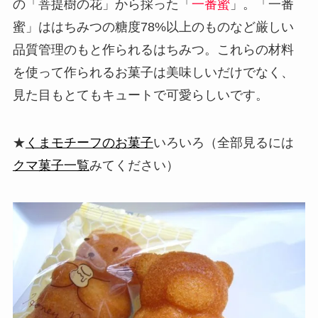
の「菩提樹の花」から採った「
一番蜜
」。「一番
蜜」ははちみつの糖度78%以上のものなど厳しい
品質管理のもと作られるはちみつ。これらの材料
を使って作られるお菓子は美味しいだけでなく、
見た目もとてもキュートで可愛らしいです。
★
くまモチーフのお菓子
いろいろ（全部見るには
クマ菓子一覧
みてください）