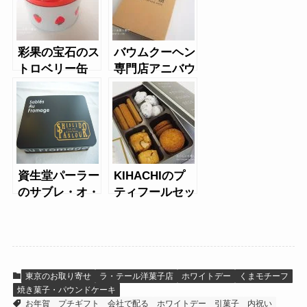
彩果の宝石のス
バウムクーヘン
トロベリー缶
専門店アニバウ
ムのカットバウ
ムプレーン
資生堂パーラー
KIHACHIのプ
のサブレ・オ・
ティフールセッ
フロマージュ
ク
東京のお取り寄せ
ラ・テール洋菓子店
ホワイトデー
くまモチーフ
焼き菓子・パウンドケーキ
お年賀
プチギフト
会社で配る
ホワイトデー
引菓子
内祝い