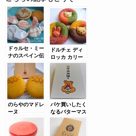
ドゥルセ・ミー
ドルチェ ディ
ナのスペイン伝
ロッカ カリー
統焼き菓子
ノのアニマルド
ーナツ
のらやのマドレ
パケ買いしたく
ーヌ
なるバターマス
ターLiving
roomのフィナ
ンシェ缶