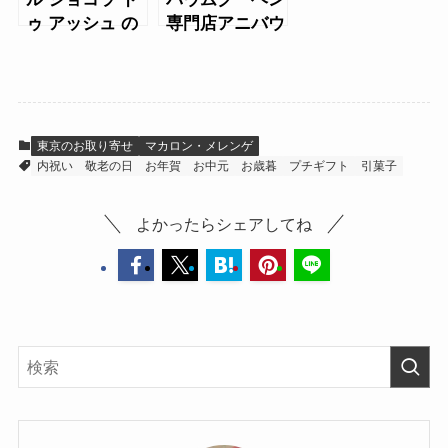
ゥ アッシュ の
専門店アニバウ
ショコラ バウ
ムのカットバウ
ムクーヘン
ムプレーン
東京のお取り寄せ
マカロン・メレンゲ
内祝い
敬老の日
お年賀
お中元
お歳暮
プチギフト
引菓子
よかったらシェアしてね