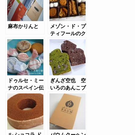
麻布かりんと
メゾン・ド・プ
ティフールのク
ッキー缶
ドゥルセ・ミー
ぎんざ空也 空
ナのスペイン伝
いろのあんこブ
統焼き菓子
ラウニー
ル ショコラ ド
バウムクーヘン