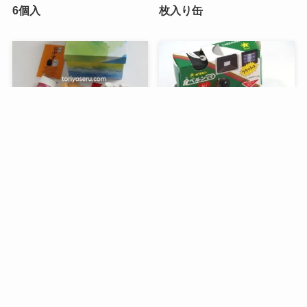
6個入
枚入り缶
メニュー
検索
目次
トップへ
谷中堂の招き猫ともなかセ
昭和レトロな駄菓子。オリ
ット（陶器の招き猫付き）
オンの食ベルンですHi！
銀座コージーコーナーのア