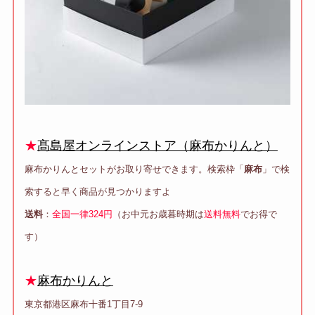
★
髙島屋オンラインストア（麻布かりんと）
麻布かりんとセットがお取り寄せできます。検索枠「
麻布
」で検
索すると早く商品が見つかりますよ
送料
：
全国一律324円
（お中元お歳暮時期は
送料無料
でお得で
す）
★
麻布かりんと
東京都港区麻布十番1丁目7-9