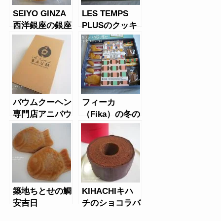
SEIYO GINZA
LES TEMPS
西洋銀座の銀座
PLUSのクッキ
マカロン
ー缶
バウムクーヘン
フィーカ
専門店アニバウ
（Fika）の冬の
ムのカットバウ
スイーツアソー
ムプレーン
ト
築地ちとせの鯛
KIHACHIキハ
安吉日
チのショコラバ
ウムクーヘン