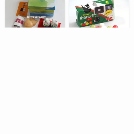
メニュー
検索
トップへ
谷中堂の招き猫ともなかセ
昭和レトロな駄菓子。オリ
ット（陶器の招き猫付き）
オンの食ベルンですHi！
銀座コージーコーナーのア
デリアレトロとコラボ商品
「ズーメイト焼き菓子缶」