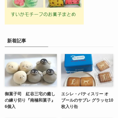
新着記事
御菓子司 紅谷三宅の癒し
エシレ・パティスリー オ
の練り切り『南極和菓子』
ブールのサブレ グラッセ10
6個入
枚入り缶