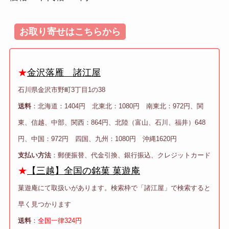
お取り寄せはこちらから
★
金沢落雁 諸江屋
石川県金沢市野町3丁目1の38
送料
：北海道：1404円 北東北：1080円 南東北：972円、関
東、信越、中部、関西：864円、北陸（富山、石川、福井）648
円、中国：972円 四国、九州：1080円 沖縄1620円
支払い方法
：郵便振替、代金引換、銀行振込、クレジットカード
★
【三越】全国の銘菓 菓遊庵
菓遊庵にて取扱いがあります。検索枠で「諸江屋」で検索すると
早く見つかります
送料
：
全国一律324円