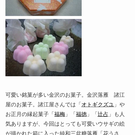
可愛い銘菓が多い金沢のお菓子。金沢落雁 諸江
屋のお菓子。諸江屋さんでは「
オトギクズユ
」や
お正月の縁起菓子「
福梅
」「
福徳
」「
辻占
」も人
気ありますが、今回はとっても可愛いウサギの絵
が描かれた箱に入った純和三盆糖落雁「花うさ