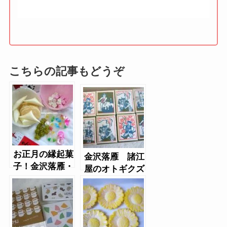
こちらの記事もどうぞ
お正月の縁起菓
金沢落雁 諸江
子！金沢落雁・
屋のオトギクズ
諸江屋の久寿玉
ユ
（くすだま）