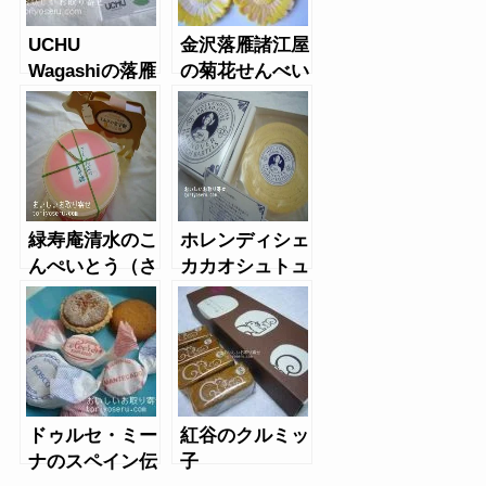
UCHU
金沢落雁諸江屋
Wagashiの落雁
の菊花せんべい
いろいろ
緑寿庵清水のこ
ホレンディシェ
んぺいとう（さ
カカオシュトュ
くらんぼ&ミル
ーベ
ク）
ドゥルセ・ミー
紅谷のクルミッ
ナのスペイン伝
子