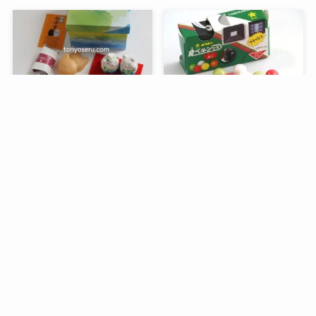
メニュー
検索
トップへ
谷中堂の招き猫ともなかセ
昭和レトロな駄菓子。オリ
ット（陶器の招き猫付き）
オンの食ベルンですHi！
銀座コージーコーナーのア
デリアレトロとコラボ商品
「ズーメイト焼き菓子缶」