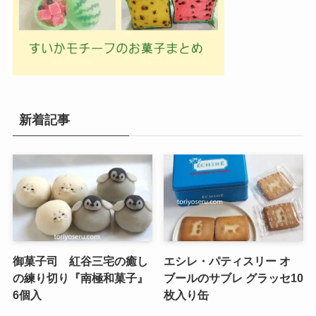
新着記事
御菓子司 紅谷三宅の癒し
エシレ・パティスリー オ
の練り切り『南極和菓子』
ブールのサブレ グラッセ10
6個入
枚入り缶