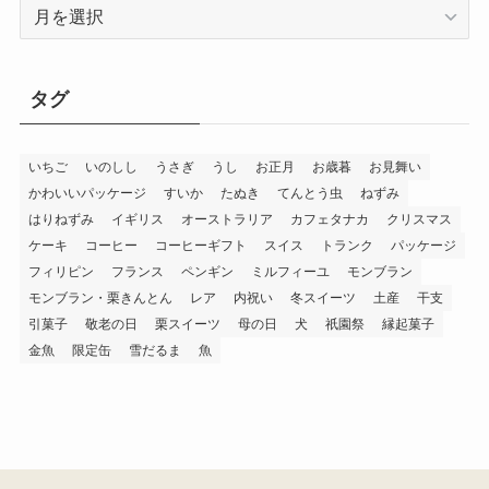
過
去
記
事
タグ
一
覧
いちご
いのしし
うさぎ
うし
お正月
お歳暮
お見舞い
かわいいパッケージ
すいか
たぬき
てんとう虫
ねずみ
はりねずみ
イギリス
オーストラリア
カフェタナカ
クリスマス
ケーキ
コーヒー
コーヒーギフト
スイス
トランク
パッケージ
フィリピン
フランス
ペンギン
ミルフィーユ
モンブラン
モンブラン・栗きんとん
レア
内祝い
冬スイーツ
土産
干支
引菓子
敬老の日
栗スイーツ
母の日
犬
祇園祭
縁起菓子
金魚
限定缶
雪だるま
魚