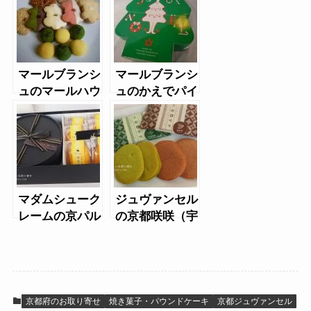
マールブランシ
マールブランシ
ュのマールハウ
ュのかえでパイ
ス京の春
（クリスマス）
マダムシューク
ジュヴァンセル
レームの京パル
の京都咲咲（宇
ミエとレモンケ
治抹茶と加加
ーキ
阿）
京都府のお取り寄せ
焼き菓子・パウンドケーキ
京都ジュヴァンセル