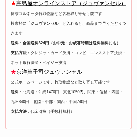
★
高島屋オンラインストア（ジュヴァンセル）
抹茶コルネッタ竹取物語など各種取り寄せ可能です
検索枠に「
ジュヴァンセル
」と入れると、商品まで早くたどりつ
きます
送料
：
全国送料324円（お中元・お歳暮時期は送料無料にも）
支払方法
：クレジットカード決済・コンビニエンスストア決済・
ネット銀行決済・ペイジー決済
★
京洋菓子司ジュヴァンセル
公式ホームページです。竹取物語など取り寄せ可能です
送料
：北海道・沖縄1470円、東北1050円、関東・信越・四国・
九州840円、北陸・中部・関西・中国740円
支払方法
：代金引換（手数料無料）