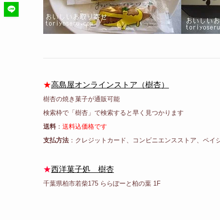
★
高島屋オンラインストア（樹杏）
樹杏の焼き菓子が通販可能
検索枠で「樹杏」で検索すると早く見つかります
送料
：
送料込価格です
支払方法
：クレジットカード、コンビニエンスストア、ペイ
★
西洋菓子処 樹杏
千葉県柏市若柴175 ららぽーと柏の葉 1F