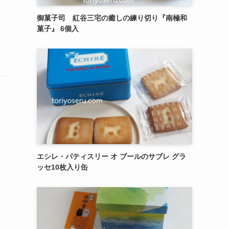
御菓子司 紅谷三宅の癒しの練り切り『南極和
菓子』 6個入
エシレ・パティスリー オ ブールのサブレ グラ
ッセ10枚入り缶