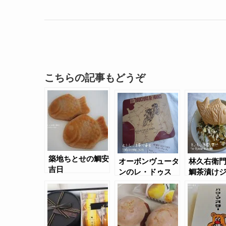
こちらの記事もどうぞ
築地ちとせの鯛安
オーボンヴュータ
林久右衛
吉日
ンのレ・ドゥス
鯛茶漬け
ー・ドゥ・フラン
ス