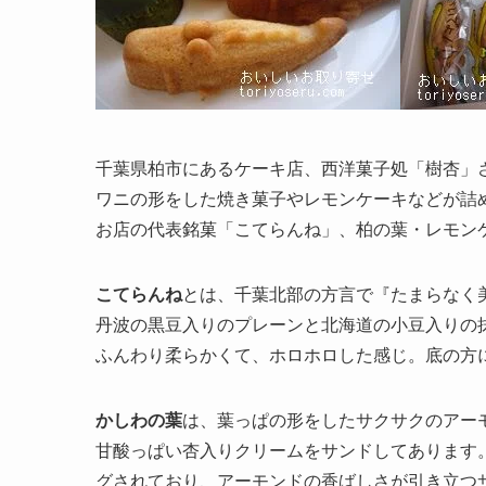
千葉県柏市にあるケーキ店、西洋菓子処「樹杏」
ワニの形をした焼き菓子やレモンケーキなどが詰
お店の代表銘菓「こてらんね」、柏の葉・レモン
こてらんね
とは、千葉北部の方言で『たまらなく
丹波の黒豆入りのプレーンと北海道の小豆入りの
ふんわり柔らかくて、ホロホロした感じ。底の方
かしわの葉
は、葉っぱの形をしたサクサクのアー
甘酸っぱい杏入りクリームをサンドしてあります
グされており、アーモンドの香ばしさが引き立つ