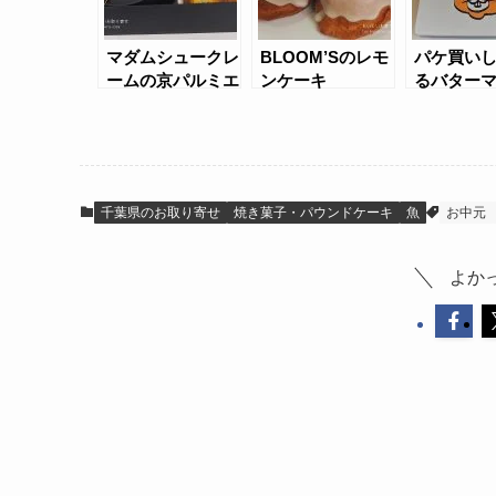
マダムシュークレ
BLOOM’Sのレモ
パケ買い
ームの京パルミエ
ンケーキ
るバター
とレモンケーキ
Living r
ィナンシ
缶
千葉県のお取り寄せ
焼き菓子・パウンドケーキ
魚
お中元
よか