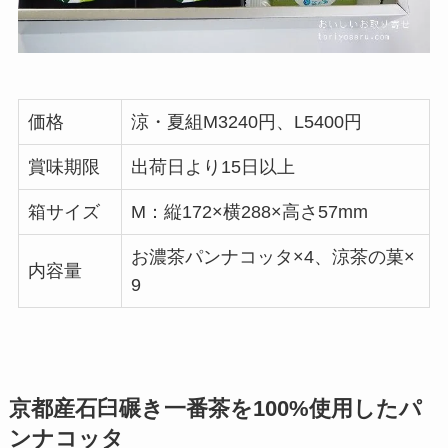
価格
涼・夏組M3240円、L5400円
賞味期限
出荷日より15日以上
箱サイズ
M：縦172×横288×高さ57mm
お濃茶パンナコッタ×4、涼茶の菓×
内容量
9
京都産石臼碾き一番茶を100%使用したパ
ンナコッタ