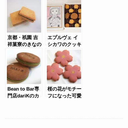
京都・祇園 吉
エプルヴェ イ
祥菓寮のきなの
シカワのクッキ
宮サンド
ーサンド・スペ
キュロス缶(ス
ゥールエネェ
Ⅱ) 4種
Bean to Bar専
桜の花がモチー
門店dariKのカ
フになった可愛
カオサンドクッ
いクッキー。笹
キー（6枚/抹
屋伊織の春サブ
茶）
レ