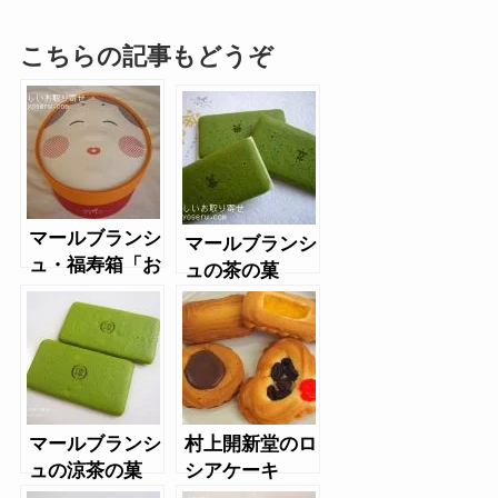
こちらの記事もどうぞ
マールブランシ
マールブランシ
ュ・福寿箱「お
ュの茶の菓
多福」パッケー
ジ
マールブランシ
村上開新堂のロ
ュの涼茶の菓
シアケーキ