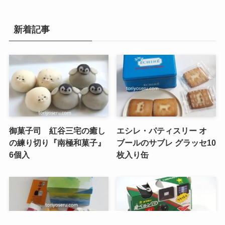
新着記事
御菓子司 紅谷三宅の癒し
エシレ・パティスリー オ
の練り切り『南極和菓子』
ブールのサブレ グラッセ10
6個入
枚入り缶