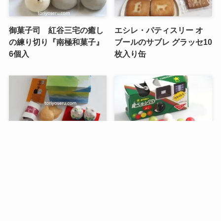
新着記事
メニュー
検索
目次
トップへ
御菓子司 紅谷三宅の癒し
エシレ・パティスリー オ
の練り切り『南極和菓子』
ブールのサブレ グラッセ10
6個入
枚入り缶