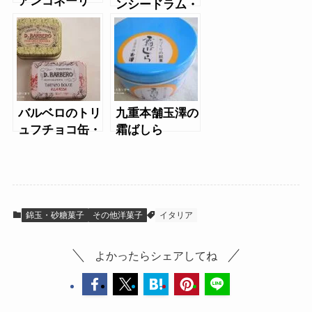
アンコネーリ
ンシードラム・
（缶）・ミック
キュビフルッタ
スラムネ（缶）
バルベロのトリ
九重本舗玉澤の
ュフチョコ缶・
霜ばしら
トロンチーニ缶
錦玉・砂糖菓子
その他洋菓子
イタリア
よかったらシェアしてね