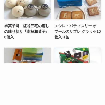
御菓子司 紅谷三宅の癒し
エシレ・パティスリー オ
の練り切り『南極和菓子』
ブールのサブレ グラッセ10
6個入
枚入り缶
メニュー
検索
目次
トップへ
谷中堂の招き猫ともなかセ
昭和レトロな駄菓子。オリ
ット（陶器の招き猫付き）
オンの食ベルンですHi！