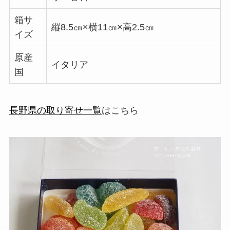
箱サ
縦8.5㎝×横11㎝×高2.5㎝
イズ
原産
イタリア
国
長野県の取り寄せ一覧
はこちら