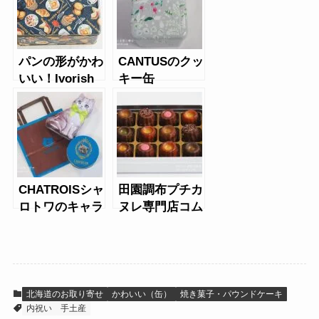
パンの形がかわ
CANTUSのクッ
いい！Ivorish
キー缶
のプレミアムア
ソート缶
CHATROISシャ
田園調布プチカ
ロトワのキャラ
ヌレ専門店コム
ットショコラ、
パリCOMME
プティフィナン
PARISのカヌレ
シェ
北海道のお取り寄せ
かわいい（缶）
焼き菓子・パウンドケーキ
内祝い
手土産