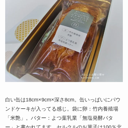
白い缶は18cm×9cm×深さ8cm。缶いっぱいにパウ
ンドケーキが入ってる感じ。袋に卵：竹内養殖場
「米艶」。バター：よつ葉乳業「無塩発酵バタ
ー」と書かれてます。セルクルのお菓子は100％北