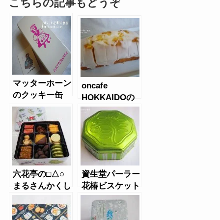
こちらの記事もどうぞ
マッターホーン
oncafe
のクッキー缶
HOKKAIDOの
レモンバターケ
ーキ
六花亭の□△○
資生堂パーラー
まるさんかくし
花椿ビスケット
かく（クッキー
（2019年限定
缶）
缶）メロン色