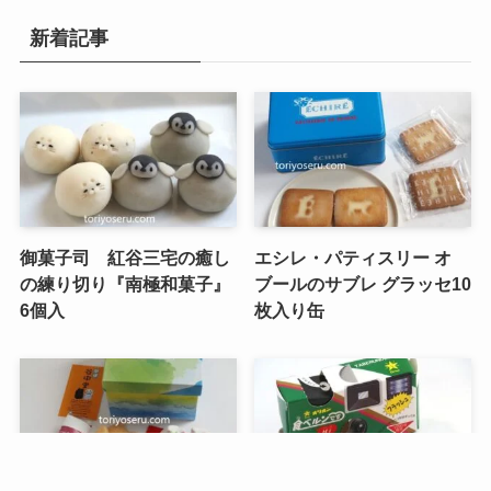
新着記事
御菓子司 紅谷三宅の癒し
エシレ・パティスリー オ
の練り切り『南極和菓子』
ブールのサブレ グラッセ10
6個入
枚入り缶
メニュー
検索
トップへ