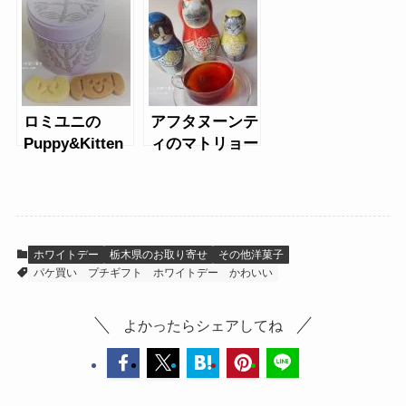
パルミエ・エシ
レ
ロミユニの
アフタヌーンテ
Puppy&Kitten
ィのマトリョー
（パピー＆キト
シカ缶紅茶
ゥン）缶
ホワイトデー
栃木県のお取り寄せ
その他洋菓子
パケ買い
プチギフト
ホワイトデー
かわいい
よかったらシェアしてね