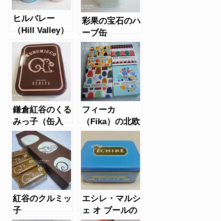
ヒルバレー
彩果の宝石のハ
（Hill Valley）
ーブ缶
のポップコーン
缶
鎌倉紅谷のくる
フィーカ
みっ子（缶入
（Fika）の北欧
り）
クッキー
紅谷のクルミッ
エシレ・マルシ
子
ェ オ ブールの