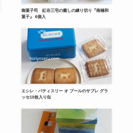
御菓子司 紅谷三宅の癒しの練り切り『南極和
菓子』 6個入
エシレ・パティスリー オ ブールのサブレ グラ
ッセ10枚入り缶