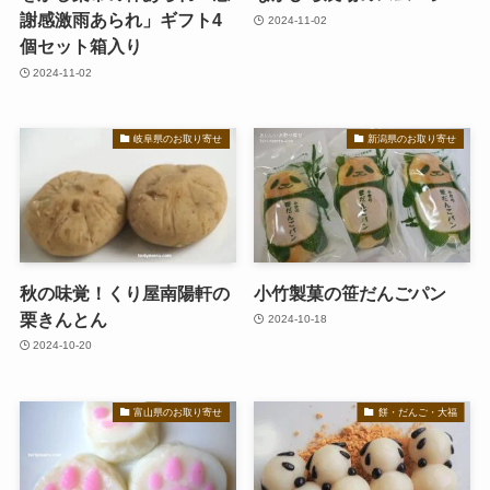
謝感激雨あられ」ギフト4
2024-11-02
個セット箱入り
2024-11-02
岐阜県のお取り寄せ
新潟県のお取り寄せ
秋の味覚！くり屋南陽軒の
小竹製菓の笹だんごパン
栗きんとん
2024-10-18
2024-10-20
富山県のお取り寄せ
餅・だんご・大福