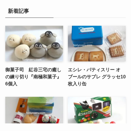
新着記事
御菓子司 紅谷三宅の癒し
エシレ・パティスリー オ
の練り切り『南極和菓子』
ブールのサブレ グラッセ10
6個入
枚入り缶