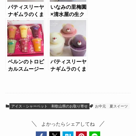
パティスリーヤ
いなみの里梅園
ナギムラのくま
×清水屋の生ク
のアイス
リームぱんだ
ベルンのトロピ
パティスリーヤ
カルスムージー
ナギムラのくま
のアイス
アイス・シャーベット
和歌山県のお取り寄せ
お中元
夏スイーツ
よかったらシェアしてね