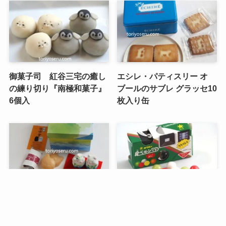
御菓子司 紅谷三宅の癒し
エシレ・パティスリー オ
の練り切り『南極和菓子』
ブールのサブレ グラッセ10
6個入
枚入り缶
メニュー
検索
トップへ
谷中堂の招き猫ともなかセ
昭和レトロな駄菓子。オリ
ット（陶器の招き猫付き）
オンの食ベルンですHi！