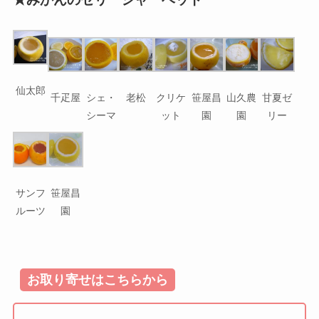
仙太郎
千疋屋
シェ・
老松
クリケ
笹屋昌
山久農
甘夏ゼ
シーマ
ット
園
園
リー
サンフ
笹屋昌
ルーツ
園
お取り寄せはこちらから