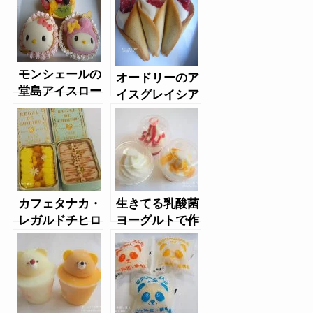
モンシェールの
オードリーのア
堂島アイスロー
イスグレイシア
ル ハローキテ
ィ・マイメロデ
ィセット
カフェタナカ・
生きてる乳酸菌
レガルドチヒロ
ヨーグルトで作
のジェラート缶
ったカップアイ
ス