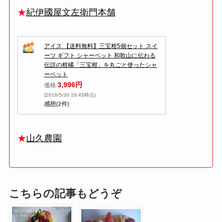
★
紀伊國屋文左衛門本舗
アイス 【送料無料】三宝柑5個セット スイ
ーツ ギフト シャーベット 和歌山に伝わる
伝説の柑橘「三宝柑」を丸ごと使ったシャ
ーベット
3,996円
価格:
(2018/5/30 16:45時点)
感想(2件)
★
山久農園
こちらの記事もどうぞ