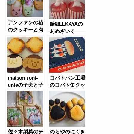
アンファンの猫
飴細工KAYAの
のクッキーと肉
あめざいく
球柄マーブルチ
ョコ
maison roni-
コバトパン工場
unieの子犬と子
のコバト缶クッ
猫のチョコレー
キー
ト
佐々木製菓のチ
のらやのにくき