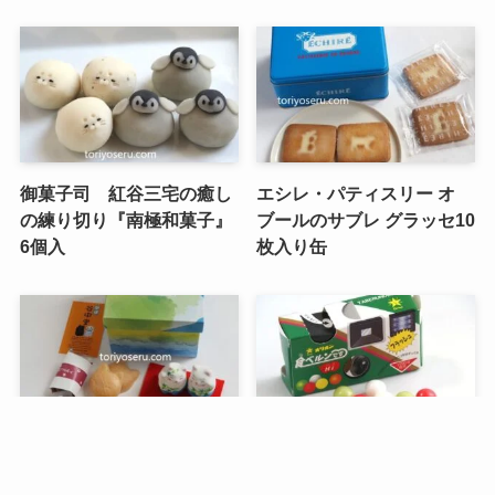
御菓子司 紅谷三宅の癒し
エシレ・パティスリー オ
の練り切り『南極和菓子』
ブールのサブレ グラッセ10
6個入
枚入り缶
メニュー
検索
トップへ
谷中堂の招き猫ともなかセ
昭和レトロな駄菓子。オリ
ット（陶器の招き猫付き）
オンの食ベルンですHi！