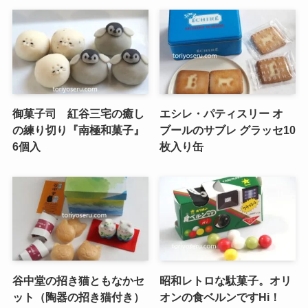
御菓子司 紅谷三宅の癒し
エシレ・パティスリー オ
の練り切り『南極和菓子』
ブールのサブレ グラッセ10
6個入
枚入り缶
谷中堂の招き猫ともなかセ
昭和レトロな駄菓子。オリ
ット（陶器の招き猫付き）
オンの食ベルンですHi！