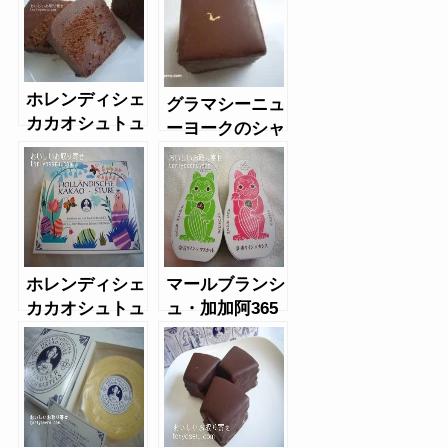
ホレンディシェ
グラマシーニュ
カカオシュトュ
ーヨークのシャ
ーベのショコラ
ンパーニュブラ
ーデン
ウニー
ホレンディシェ
マールブランシ
カカオシュトュ
ュ・加加阿365
ーベのオランジ
のまるレーズン
ェバウムシュピ
チョコ・チョコ
ッツ
ケーキ