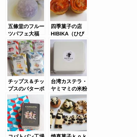
ギンさんのちぎ
りパン
五條堂のフルー
四季菓子の店
ツパフェ大福
HIBIKA（ひび
「鴻池花火」
か）の栗ざかり
チップス＆チッ
台湾カステラ・
プスのバターポ
ヤミマミの米粉
テトチップス
ミーシカクッキ
ー缶
コバトパン工場
焼喜菓子ｋｏｋ