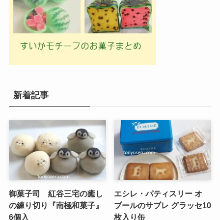
新着記事
御菓子司 紅谷三宅の癒し
エシレ・パティスリー オ
の練り切り『南極和菓子』
ブールのサブレ グラッセ10
6個入
枚入り缶