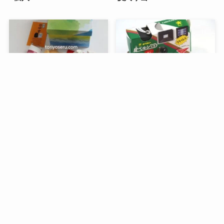
メニュー
検索
目次
トップへ
谷中堂の招き猫ともなかセ
昭和レトロな駄菓子。オリ
ット（陶器の招き猫付き）
オンの食ベルンですHi！
銀座コージーコーナーのア
デリアレトロとコラボ商品