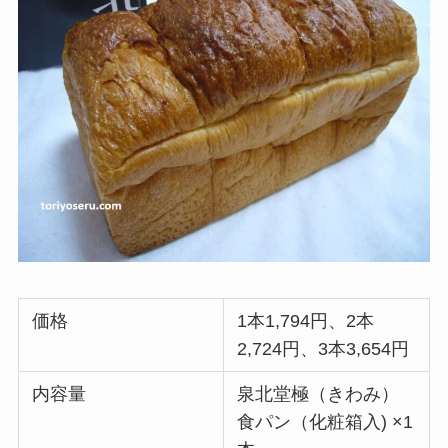
価格
1本1,794円、2本
2,724円、3本3,654円
内容量
泉北堂極（きわみ）
食パン（化粧箱入) ×1