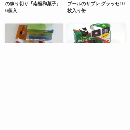
の練り切り『南極和菓子』
ブールのサブレ グラッセ10
6個入
枚入り缶
メニュー
検索
目次
トップへ
谷中堂の招き猫ともなかセ
昭和レトロな駄菓子。オリ
ット（陶器の招き猫付き）
オンの食ベルンですHi！