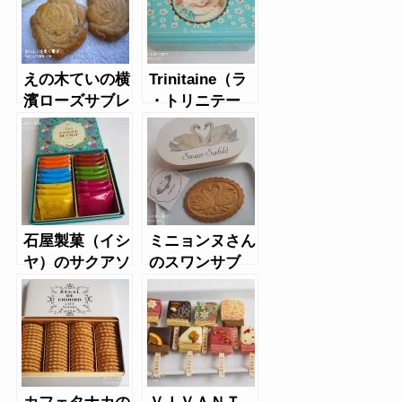
えの木ていの横
Trinitaine（ラ
濱ローズサブレ
・トリニテー
ヌ）のアニマル
缶クッキー
石屋製菓（イシ
ミニョンヌさん
ヤ）のサクアソ
のスワンサブ
ート
レ・エトワール
カフェタナカの
ＶＩＶＡＮＴ