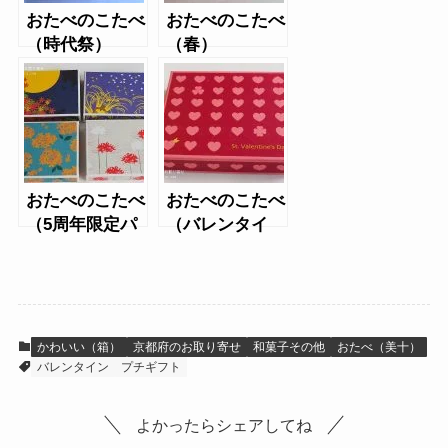
おたべのこたべ
おたべのこたべ
（時代祭）
（春）
おたべのこたべ
おたべのこたべ
（5周年限定パ
（バレンタイ
ッケージ）
ン）
かわいい（箱）
京都府のお取り寄せ
和菓子その他
おたべ（美十）
バレンタイン
プチギフト
よかったらシェアしてね