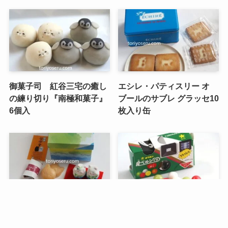
御菓子司 紅谷三宅の癒し
エシレ・パティスリー オ
の練り切り『南極和菓子』
ブールのサブレ グラッセ10
6個入
枚入り缶
メニュー
検索
トップへ
谷中堂の招き猫ともなかセ
昭和レトロな駄菓子。オリ
ット（陶器の招き猫付き）
オンの食ベルンですHi！