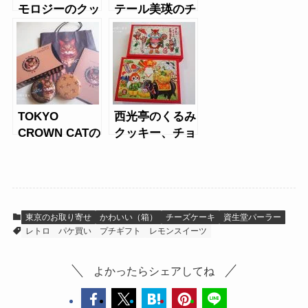
モロジーのクッ
テール美瑛のチ
キー缶（レモ
ーズフォンデュ
ン）
ケーキ「酪生」
TOKYO
西光亭のくるみ
CROWN CATの
クッキー、チョ
ロイヤルミルク
コマカダミアク
ティウエハース
ッキー（正月）
＆キャンディ缶
東京のお取り寄せ
かわいい（箱）
チーズケーキ
資生堂パーラー
レトロ
パケ買い
プチギフト
レモンスイーツ
よかったらシェアしてね