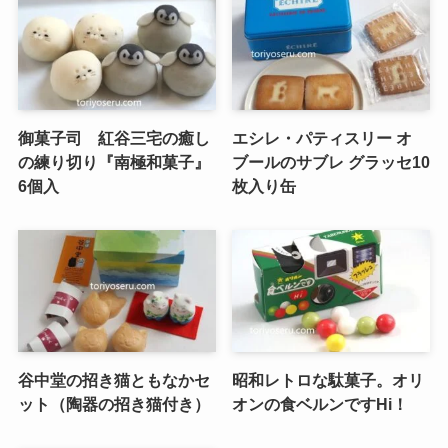
御菓子司 紅谷三宅の癒し
エシレ・パティスリー オ
の練り切り『南極和菓子』
ブールのサブレ グラッセ10
6個入
枚入り缶
谷中堂の招き猫ともなかセ
昭和レトロな駄菓子。オリ
ット（陶器の招き猫付き）
オンの食ベルンですHi！