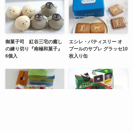
御菓子司 紅谷三宅の癒し
エシレ・パティスリー オ
の練り切り『南極和菓子』
ブールのサブレ グラッセ10
6個入
枚入り缶
メニュー
検索
トップへ
谷中堂の招き猫ともなかセ
昭和レトロな駄菓子。オリ
ット（陶器の招き猫付き）
オンの食ベルンですHi！