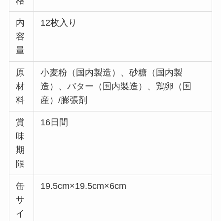
格
内
12枚入り
容
量
原
小麦粉（国内製造）、砂糖（国内製
材
造）、バター（国内製造）、鶏卵（国
料
産）/膨張剤
賞
16日間
味
期
限
缶
19.5cm×19.5cm×6cm
サ
イ