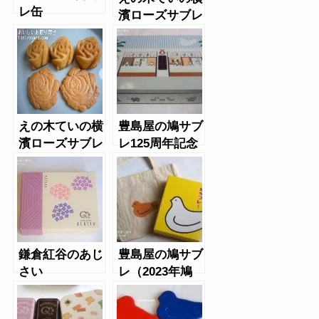
レ缶
濱ローズサブレ
えの木ていの横
豊島屋の鳩サブ
濱ローズサブレ
レ125周年記念
と薔薇のラブレ
缶
ター
鎌倉紅谷のあじ
豊島屋の鳩サブ
さい
レ（2023年鳩
の日限定）