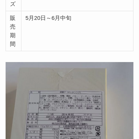
ズ
販
5月20日～6月中旬
売
期
間