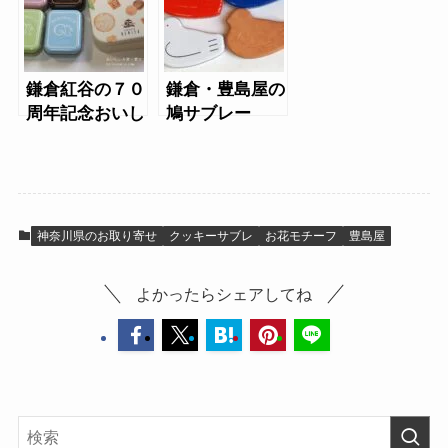
鎌倉紅谷の７０
鎌倉・豊島屋の
周年記念おいし
鳩サブレー
さの詰め合わせ
（2024年鳩の
（和・彩）
日限定）
神奈川県のお取り寄せ
クッキーサブレ
お花モチーフ
豊島屋
よかったらシェアしてね