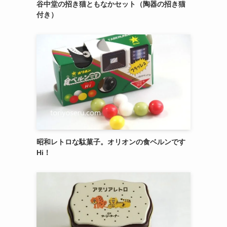
御菓子司 紅谷三宅の癒しの練り切り『南極和
菓子』 6個入
エシレ・パティスリー オ ブールのサブレ グラ
ッセ10枚入り缶