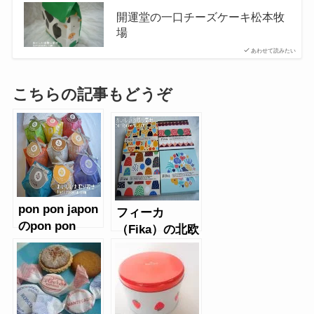
開運堂の一口チーズケーキ松本牧
場
あわせて読みたい
こちらの記事もどうぞ
pon pon japon
フィーカ
のpon pon
（Fika）の北欧
coco9個入り
クッキー
(おこし）