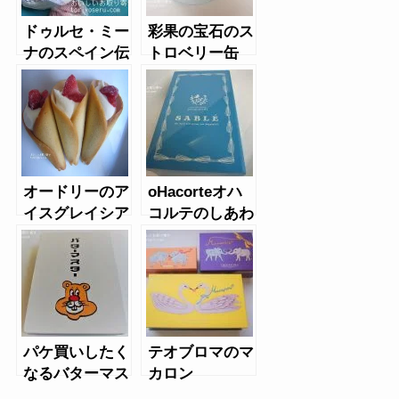
ドゥルセ・ミー
彩果の宝石のス
ナのスペイン伝
トロベリー缶
統焼き菓子
オードリーのア
oHacorteオハ
イスグレイシア
コルテのしあわ
せをはこぶ と
りサブレ缶
パケ買いしたく
テオブロマのマ
なるバターマス
カロン
ターLiving