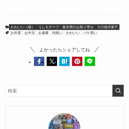
roomのフィナ
ンシェ缶
かわいい（箱）
うしモチーフ
栃木県のお取り寄せ
その他洋菓子
お年賀
お中元
お歳暮
内祝い
かわいい
パケ買い
よかったらシェアしてね