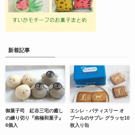
新着記事
御菓子司 紅谷三宅の癒し
エシレ・パティスリー オ
の練り切り『南極和菓子』
ブールのサブレ グラッセ10
6個入
枚入り缶