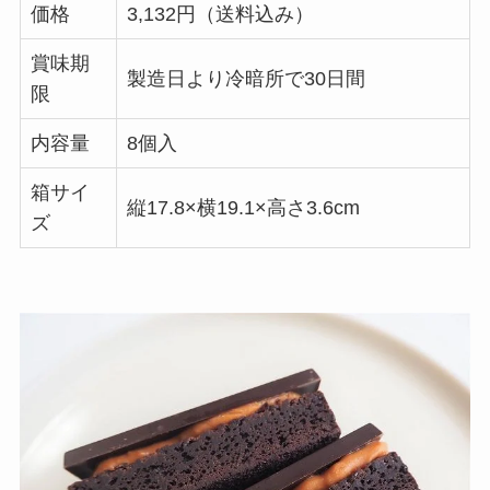
価格
3,132円（送料込み）
賞味期
製造日より冷暗所で30日間
限
内容量
8個入
箱サイ
縦17.8×横19.1×高さ3.6cm
ズ