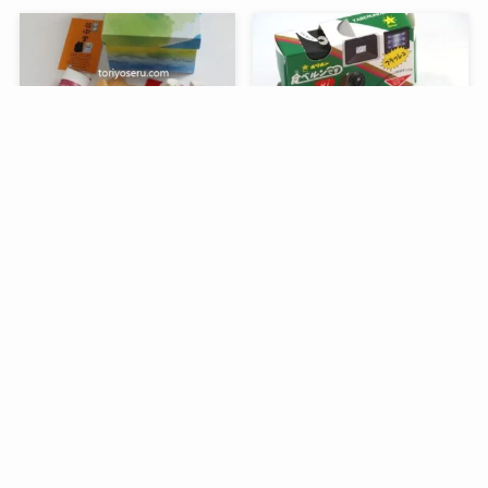
メニュー
検索
目次
トップへ
谷中堂の招き猫ともなかセ
昭和レトロな駄菓子。オリ
ット（陶器の招き猫付き）
オンの食ベルンですHi！
銀座コージーコーナーのア
デリアレトロとコラボ商品
「ズーメイト焼き菓子缶」