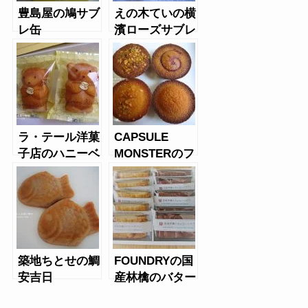
豊島屋の鳩サブ
えの木ていの横
レ缶
濱ローズサブレ
ラ・テール洋菓
CAPSULE
子店のハニーベ
MONSTERのフ
ア
ィナンシェ
築地ちとせの鯛
FOUNDRYの国
安吉日
産林檎のバター
サブレ