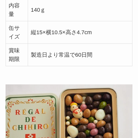
内容
140ｇ
量
缶サ
縦15×横10.5×高さ4.7cm
イズ
賞味
製造日より常温で60日間
期限