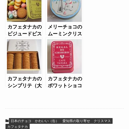
カフェタナカの
メリーチョコの
ビジュードビス
ムーミンクリス
キュイふきよせ
マス2020
缶
カフェタナカの
カフェタナカの
シンプリテ（大
ボワットショコ
缶）
ラテ2022-2023
バレンタイン
日本のチョコ
かわいい（缶）
愛知県の取り寄せ
クリスマス
カフェタナカ