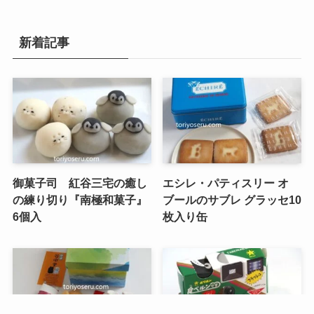
新着記事
御菓子司 紅谷三宅の癒し
エシレ・パティスリー オ
の練り切り『南極和菓子』
ブールのサブレ グラッセ10
6個入
枚入り缶