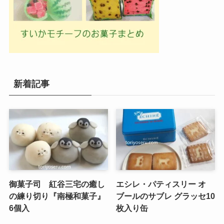
新着記事
御菓子司 紅谷三宅の癒し
エシレ・パティスリー オ
の練り切り『南極和菓子』
ブールのサブレ グラッセ10
6個入
枚入り缶