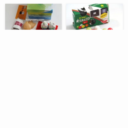
メニュー
検索
目次
トップへ
谷中堂の招き猫ともなかセ
昭和レトロな駄菓子。オリ
ット（陶器の招き猫付き）
オンの食ベルンですHi！
銀座コージーコーナーのア
デリアレトロとコラボ商品
「ズーメイト焼き菓子缶」