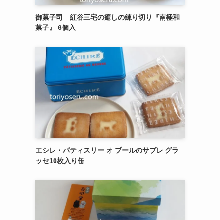
御菓子司 紅谷三宅の癒しの練り切り『南極和
菓子』 6個入
エシレ・パティスリー オ ブールのサブレ グラ
ッセ10枚入り缶