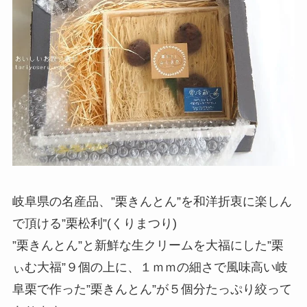
岐阜県の名産品、”栗きんとん”を和洋折衷に楽しん
で頂ける”栗松利”(くりまつり)
”栗きんとん”と新鮮な生クリームを大福にした”栗
ぃむ大福”９個の上に、１ｍｍの細さで風味高い岐
阜栗で作った”栗きんとん”が５個分たっぷり絞って