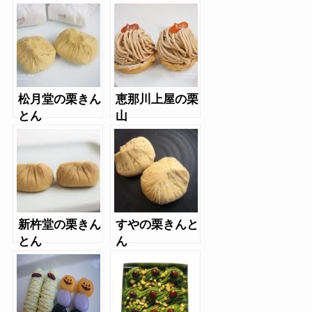
ンブラン大福
川上屋の栗きん
とん
松月堂の栗きん
恵那川上屋の栗
とん
山
新杵堂の栗きん
すやの栗きんと
とん
ん