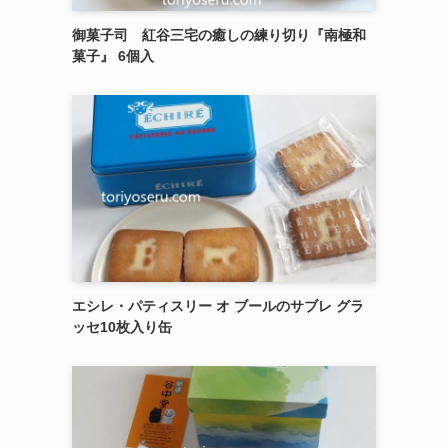
御菓子司 紅谷三宅の癒しの練り切り『南極和
菓子』 6個入
エシレ・パティスリー オ ブールのサブレ グラ
ッセ10枚入り缶