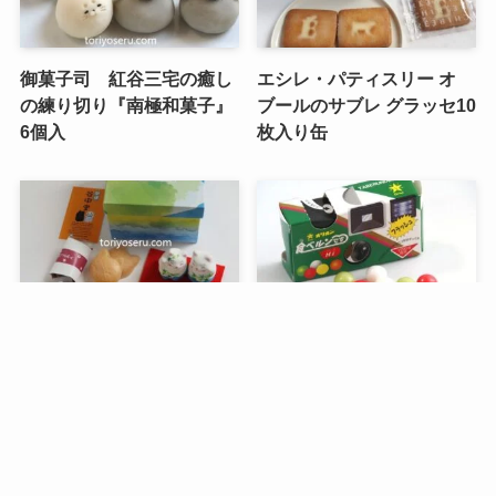
御菓子司 紅谷三宅の癒し
エシレ・パティスリー オ
の練り切り『南極和菓子』
ブールのサブレ グラッセ10
6個入
枚入り缶
メニュー
検索
目次
トップへ
谷中堂の招き猫ともなかセ
昭和レトロな駄菓子。オリ
ット（陶器の招き猫付き）
オンの食ベルンですHi！