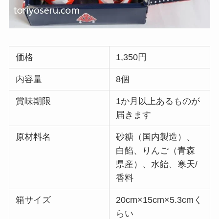
価格
1,350円
内容量
8個
賞味期限
1か月以上あるものが
届きます
原材料名
砂糖（国内製造）、
白餡、りんご（青森
県産）、水飴、寒天/
香料
箱サイズ
20cm×15cm×5.3cmく
らい