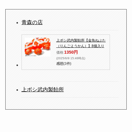
青森の店
上ボシ武内製飴所【金魚ねぶた
（りんごようかん）】8個入り
1350円
価格:
(2025/6/9 15:46時点)
感想(3件)
上ボシ武内製飴所