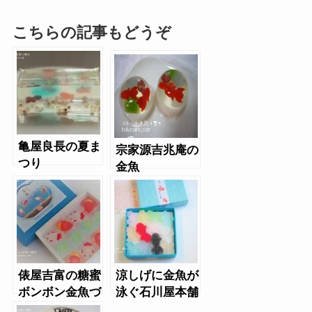
こちらの記事もどうぞ
亀屋良長の夏ま
宗家源吉兆庵の
つり
金魚
俵屋吉富の糖蜜
涼しげに金魚が
ボンボン金魚づ
泳ぐ石川屋本舗
くし
のかいちん（金