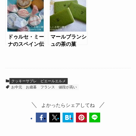
ドゥルセ・ミー
マールブランシ
ナのスペイン伝
ュの茶の菓
統焼き菓子
クッキーサブレ
ピエールエルメ
お中元
お歳暮
フランス
値段が高い
よかったらシェアしてね