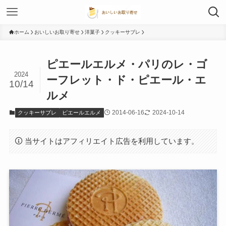
ホーム
おいしいお取り寄せ
洋菓子
クッキーサブレ
ピエールエルメ・パリのレ・ゴ
2024
ーフレット・ド・ピエール・エ
10/14
ルメ
2014-06-16
2024-10-14
クッキーサブレ
ピエールエルメ
当サイトはアフィリエイト広告を利用しています。