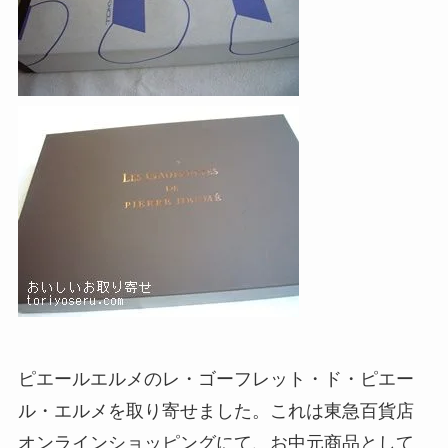
ピエールエルメのレ・ゴーフレット・ド・ピエー
ル・エルメを取り寄せました。これは
東急百貨店
オンラインショッピングにて、お中元商品として