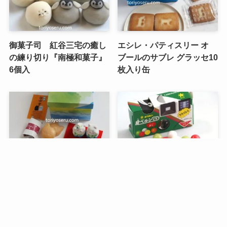
御菓子司 紅谷三宅の癒し
エシレ・パティスリー オ
の練り切り『南極和菓子』
ブールのサブレ グラッセ10
6個入
枚入り缶
メニュー
検索
目次
トップへ
谷中堂の招き猫ともなかセ
昭和レトロな駄菓子。オリ
ット（陶器の招き猫付き）
オンの食ベルンですHi！