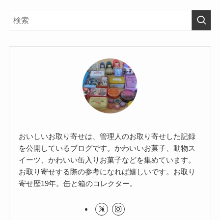
おいしいお取り寄せは、管理人のお取り寄せした記録
を公開しているブログです。かわいいお菓子、動物ス
イーツ、かわいい缶入りお菓子などを集めています。
お取り寄せする際の参考になれば嬉しいです。お取り
寄せ歴19年。缶と箱のコレクター。