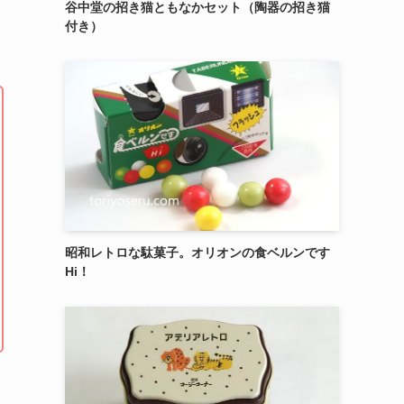
御菓子司 紅谷三宅の癒しの練り切り『南極和
菓子』 6個入
エシレ・パティスリー オ ブールのサブレ グラ
ッセ10枚入り缶