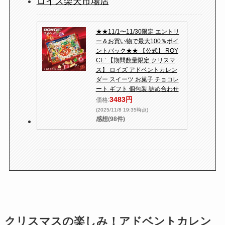
ロイズ楽天市場店
★★11/1〜11/30限定 エントリ
ー＆お買い物で最大100％ポイ
ントバック★★ 【公式】 ROY
CE’ 【期間数量限定 クリスマ
ス】 ロイズ アドベントカレン
ダー スイーツ お菓子 チョコレ
ート ギフト 個包装 詰め合わせ
3483円
価格:
(2025/11/8 19:35時点)
感想(98件)
クリスマスの楽しみ！アドベントカレン