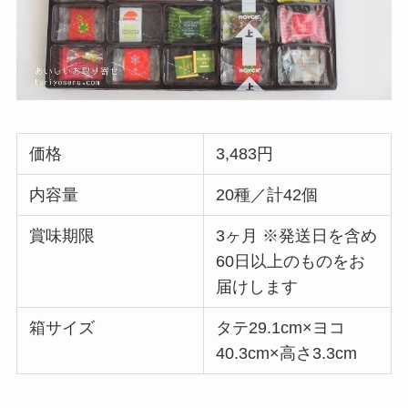
価格
3,483円
内容量
20種／計42個
賞味期限
3ヶ月 ※発送日を含め
60日以上のものをお
届けします
箱サイズ
タテ29.1cm×ヨコ
40.3cm×高さ3.3cm