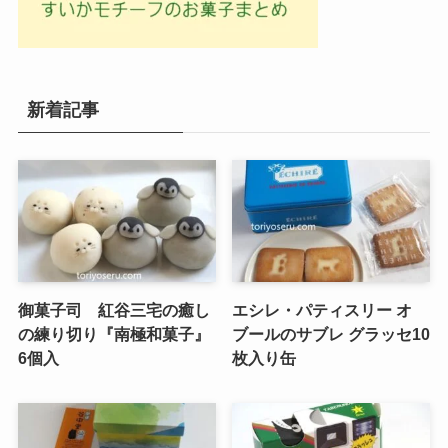
新着記事
御菓子司 紅谷三宅の癒し
エシレ・パティスリー オ
の練り切り『南極和菓子』
ブールのサブレ グラッセ10
6個入
枚入り缶