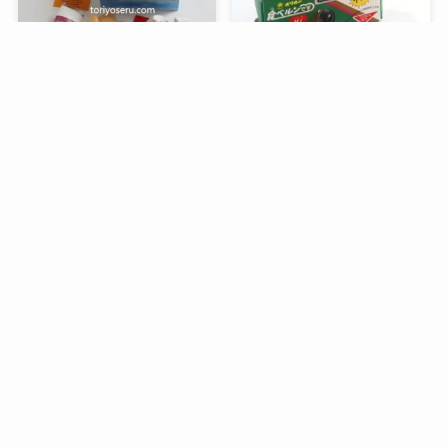
メニュー
検索
トップへ
谷中堂の招き猫ともなかセ
昭和レトロな駄菓子。オリ
ット（陶器の招き猫付き）
オンの食ベルンですHi！
銀座コージーコーナーのア
デリアレトロとコラボ商品
「ズーメイト焼き菓子缶」
過去記事一覧