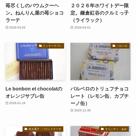
苺尽くしのバウムクーヘ
２０２６年ホワイトデー限
ン。ねんりん屋の苺ショコ
定。鎌倉紅谷のクルミっ子
ラーテ
（ライラック）
2026-03-03
2026-03-01
クッキーサブレ
バルベロ
Le bonbon et chocolatの
バルベロのトリュフチョコ
オレンジサブレ缶
レート（レモン缶、カプチ
ーノ缶）
2026-01-16
2025-12-30
焼き菓子・パウンドケーキ
キャンディ・あめ