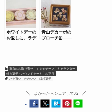
ホワイトデーの
青山デカーボの
お返しに。ラデ
ブローチ缶
ュレの金平糖イ
スパハン
東京のお取り寄せ
くまモチーフ
キャラクター
焼き菓子・パウンドケーキ
お正月
パケ買い
かわいい
縁起菓子
よかったらシェアしてね