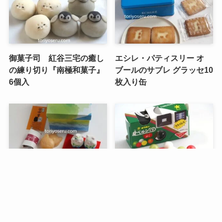
御菓子司 紅谷三宅の癒し
エシレ・パティスリー オ
の練り切り『南極和菓子』
ブールのサブレ グラッセ10
6個入
枚入り缶
メニュー
検索
目次
トップへ
谷中堂の招き猫ともなかセ
昭和レトロな駄菓子。オリ
ット（陶器の招き猫付き）
オンの食ベルンですHi！