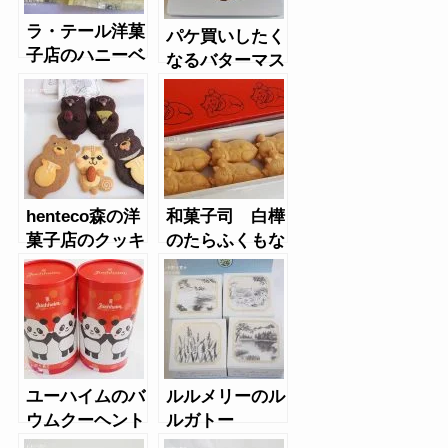
ラ・テール洋菓
パケ買いしたく
子店のハニーベ
なるバターマス
ア
ターLiving
roomのフィナ
ンシェ缶
henteco森の洋
和菓子司 白樺
菓子店のクッキ
のたらふくもな
ー
か
ユーハイムのバ
ルルメリーのル
ウムクーヘント
ルガトー
ゥルム