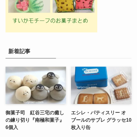
新着記事
御菓子司 紅谷三宅の癒し
エシレ・パティスリー オ
の練り切り『南極和菓子』
ブールのサブレ グラッセ10
6個入
枚入り缶