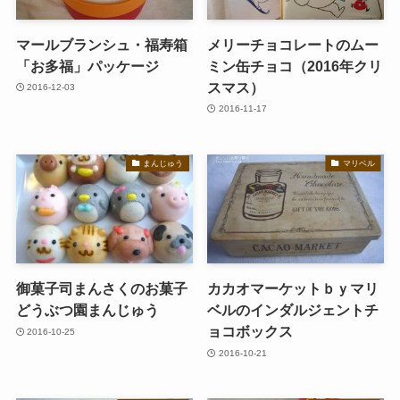
マールブランシュ・福寿箱
メリーチョコレートのムー
「お多福」パッケージ
ミン缶チョコ（2016年クリ
スマス）
2016-12-03
2016-11-17
まんじゅう
マリベル
御菓子司まんさくのお菓子
カカオマーケットｂｙマリ
どうぶつ園まんじゅう
ベルのインダルジェントチ
ョコボックス
2016-10-25
2016-10-21