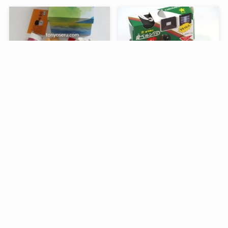
メニュー
検索
トップへ
谷中堂の招き猫ともなかセ
昭和レトロな駄菓子。オリ
ット（陶器の招き猫付き）
オンの食ベルンですHi！
銀座コージーコーナーのア
デリアレトロとコラボ商品
「ズーメイト焼き菓子缶」