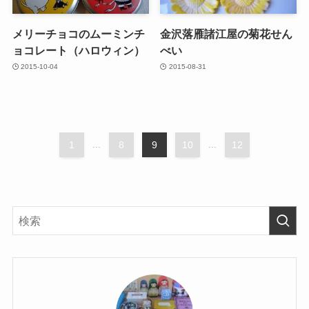
メリーチョコのムーミンチ
金沢落雁諸江屋の菊花せん
ョコレート（ハロウィン）
べい
2015-10-04
2015-08-31
1
...
8
9
10
...
12