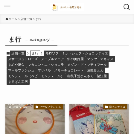
ホーム
店舗一覧
ま行
ま行
– category –
店舗一覧
ま行
モロゾフ
ミホ・シェフ・ショコラティエ
メサージュドローズ
メープルマニア
餅の美好屋
マツヤ
マキィズ
まめや萬久
マカロン・エ・ショコラ
メゾン・ド・プティフール
マールブランシュ
マリベル
メリーチョコレート
菓匠みとわ
モンシェール（ベビーモンシェール）
御菓子処まんさく
諸江屋
まるぱん工房
マールブランシュ
日本のチョコ