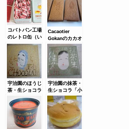
コバトパン工場
Cacaotier
のレトロ缶（い
Gokanのカカオ
ちご）
サンド
宇治園のほうじ
宇治園の抹茶・
茶・生ショコラ
生ショコラ「小
「火男」（ひょ
佳女」（おか
っとこ）
め）