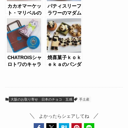
カカオマーケッ
パティスリーフ
ト・マリベルの
ラワーのマダム
キュイショコラ
ヨーコ
CHATROISシャ
焼喜菓子ｋｏｋ
ロトワのキャラ
ｅｋａのパンダ
ットショコラ、
焼き菓子セット
プティフィナン
シェ
大阪のお取り寄せ
日本のチョコ
五感
手土産
よかったらシェアしてね